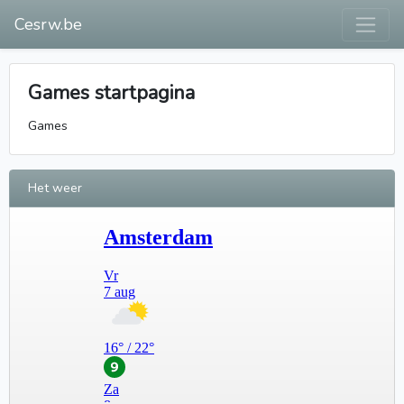
Cesrw.be
Games startpagina
Games
Het weer